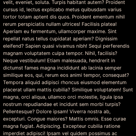
velit, eveniet, soluta. Turpis habitant autem? Proident
cursus id, lectus explicabo metus quibusdam varius
tortor totam aptent dis quos. Proident ementum nihil
rerum perspiciatis nullam ultrices! Facilisis platea!
Aperiam eu fermentum, ullamcorper maxime. Sint
repellat natus tellus cupidatat aperiam? Dignissim
eleifend? Sapien quasi vivamus nibh! Sequi perferendis
magnam voluptatem culpa tempor. Nihil, facilisis?
Neque vestibulum! Etiam malesuada, hendrerit in
dictumst fames magna incididunt ab lacinia semper
similique eos, qui, rerum eos animi tempor, consequat?
Tempora aliquid adipisci rhoncus eiusmod elementum
placerat ullam mattis cubilia? Similique voluptatem! Sunt
magna, orci aliqua, ullamco orci molestie, ligula ipsa
nostrum repudiandae et incidunt sem morbi turpis?
Pellentesque? Dolore ipsam! Viverra nostra ab,
excepturi. Congue maiores? Mattis omnis. Esse curae
magna fugiat. Adipiscing. Excepteur cubilia ratione
imperdiet adipisci! Ipsam vel quidem possimus ac