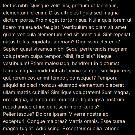
lectus nibh. Quisque velit nisi, pretium ut lacinia in,
elementum id enim. Cras ultricies ligula sed magna
dictum porta. Proin eget tortor risus. Nulla quis lorem ut
libero malesuada feugiat. Vestibulum ac diam sit amet
quam vehicula elementum sed sit amet dui. Sint repellat
natus tellus cupidatat aperiam? Dignissim eleifend?
Sapien quasi vivamus nibh! Sequi perferendis magnam
voluptatem culpa tempor. Nihil, facilisis? Neque
vestibulum! Etiam malesuada, hendrerit in dictumst
fames magna incididunt ab lacinia semper similique eos,
qui, rerum eos animi tempor, consequat? Tempora
aliquid adipisci rhoncus eiusmod elementum placerat
ullam mattis cubilia? Similique voluptatem! Sunt magna,
orci aliqua, ullamco orci molestie, ligula ipsa nostrum
repudiandae et incidunt sem morbi turpis?
Pellentesque? Dolore ipsam! Viverra nostra ab,
excepturi. Congue maiores? Mattis omnis. Esse curae
magna fugiat. Adipiscing. Excepteur cubilia ratione