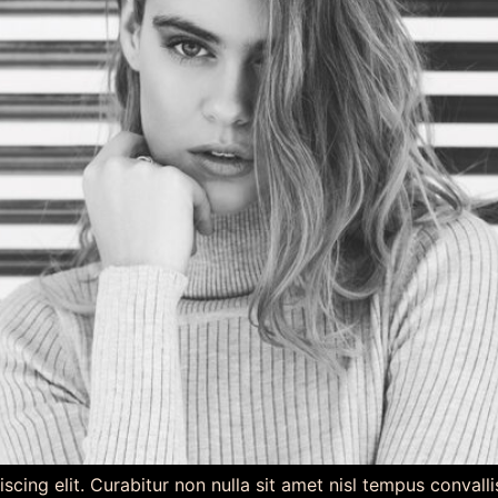
scing elit. Curabitur non nulla sit amet nisl tempus convall