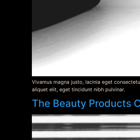
Vivamus magna justo, lacinia eget consectetur s
aliquet elit, eget tincidunt nibh pulvinar.
The Beauty Products C