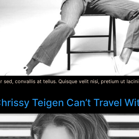
ed, convallis at tellus. Quisque velit nisi, pretium ut lacin
hrissy Teigen Can’t Travel Wi