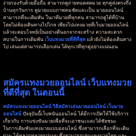
ง่ายรองรับด้วยมือถือ สามารถดูถ่ายทอดสดมวย ทุกคู่ส่งตรงถึง
บ้านทุกวันการ ดูมวยแบบภาพคมชัดและเป็น มวยออนไลน์
สามารถที่จะเดิมพัน ในเวทีมวยที่ทุกคน สามารถดูได้ที่บ้าน
โดยไม่ต้องเดินทางไปไกล เพียงไปแทงมวยที่เว็บมวยออนไลน์
แล้วจะตอบโจทย์เป็นอย่างดีนอกจากจะสร้าง ความสะดวก
สบายในการเดิมพัน
เว็บแทงมวยที่ดีที่สุด
แล้วยังไม่ต้องเดินทาง
ไป เล่นแต่สามารถเลือกเล่น ได้ทุกเวทีทุกคู่อย่างแน่นอน
สมัครแทงมวยออนไลน์ เว็บแทงมวย
ที่ดีที่สุด ในตอนนี้
สมัครแทงมวยออนไลน์ วิธีสมัครเล่นมวยออนไลน์ เว็บมวย
ออนไลน์
ปัจจุบันนี้เว็บพนันออนไลน์ ได้มีการเปิดให้ใช้บริการ
เกี่ยวกับ การแข่งขันมวยเพื่อที่จะเอาชนะและได้ชัยชนะ
ในการเดิมพันแทงมวยแบบออนไลน์ ซึ่งสามารถเลือกที่จะเดิน
ผ่าน ได้หลากหลายรูปแบบ ซึ่งสามารถเล่นแทงมวยไทย และ