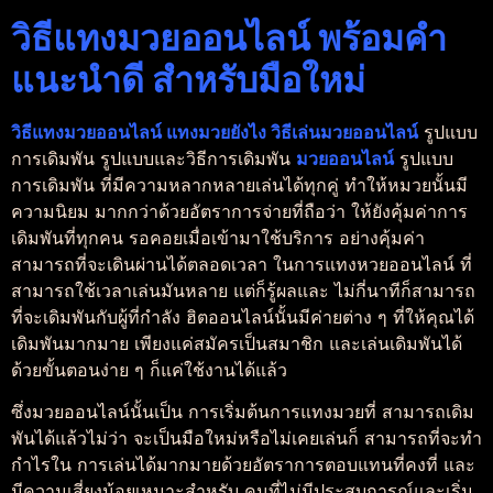
วิธีแทงมวยออนไลน์ พร้อมคำ
แนะนำดี สำหรับมือใหม่
วิธีแทงมวยออนไลน์ แทงมวยยังไง วิธีเล่นมวยออนไลน์
รูปแบบ
การเดิมพัน รูปแบบและวิธีการเดิมพัน
มวยออนไลน์
รูปแบบ
การเดิมพัน ที่มีความหลากหลายเล่นได้ทุกคู่ ทำให้หมวยนั้นมี
ความนิยม มากกว่าด้วยอัตราการจ่ายที่ถือว่า ให้ยังคุ้มค่าการ
เดิมพันที่ทุกคน รอคอยเมื่อเข้ามาใช้บริการ อย่างคุ้มค่า
สามารถที่จะเดินผ่านได้ตลอดเวลา ในการแทงหวยออนไลน์ ที่
สามารถใช้เวลาเล่นมันหลาย แต่ก็รู้ผลและ ไม่กี่นาทีก็สามารถ
ที่จะเดิมพันกับผู้ที่กำลัง ฮิตออนไลน์นั้นมีค่ายต่าง ๆ ที่ให้คุณได้
เดิมพันมากมาย เพียงแค่สมัครเป็นสมาชิก และเล่นเดิมพันได้
ด้วยขั้นตอนง่าย ๆ ก็แค่ใช้งานได้แล้ว
ซึ่งมวยออนไลน์นั้นเป็น การเริ่มต้นการแทงมวยที่ สามารถเดิม
พันได้แล้วไม่ว่า จะเป็นมือใหม่หรือไม่เคยเล่นก็ สามารถที่จะทำ
กำไรใน การเล่นได้มากมายด้วยอัตราการตอบแทนที่คงที่ และ
มีความเสี่ยงน้อยเหมาะสำหรับ คนที่ไม่มีประสบการณ์และเริ่ม