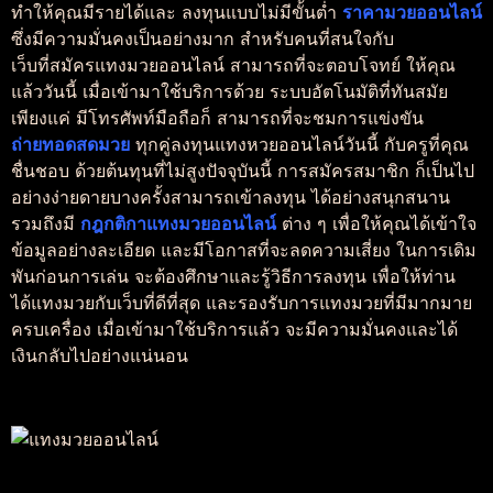
ทำให้คุณมีรายได้และ ลงทุนแบบไม่มีขั้นต่ำ
ราคามวยออนไลน์
ซึ่งมีความมั่นคงเป็นอย่างมาก สำหรับคนที่สนใจกับ
เว็บที่สมัครแทงมวยออนไลน์ สามารถที่จะตอบโจทย์ ให้คุณ
แล้ววันนี้ เมื่อเข้ามาใช้บริการด้วย ระบบอัตโนมัติที่ทันสมัย
เพียงแค่ มีโทรศัพท์มือถือก็ สามารถที่จะชมการแข่งขัน
ถ่ายทอดสดมวย
ทุกคู่ลงทุนแทงหวยออนไลน์วันนี้ กับครูที่คุณ
ชื่นชอบ ด้วยต้นทุนที่ไม่สูงปัจจุบันนี้ การสมัครสมาชิก ก็เป็นไป
อย่างง่ายดายบางครั้งสามารถเข้าลงทุน ได้อย่างสนุกสนาน
รวมถึงมี
กฎกติกาแทงมวยออนไลน์
ต่าง ๆ เพื่อให้คุณได้เข้าใจ
ข้อมูลอย่างละเอียด และมีโอกาสที่จะลดความเสี่ยง ในการเดิม
พันก่อนการเล่น จะต้องศึกษาและรู้วิธีการลงทุน เพื่อให้ท่าน
ได้แทงมวยกับเว็บที่ดีที่สุด และรองรับการแทงมวยที่มีมากมาย
ครบเครื่อง เมื่อเข้ามาใช้บริการแล้ว จะมีความมั่นคงและได้
เงินกลับไปอย่างแน่นอน