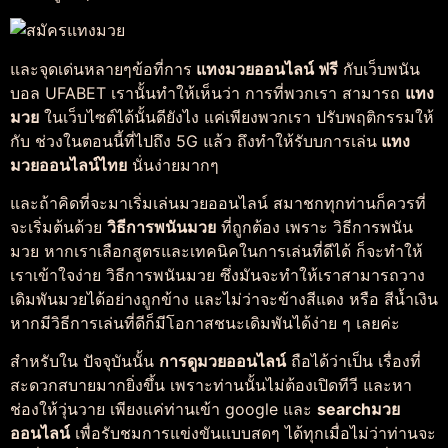
และจุดเด่นหลายๆข้อที่การ
แทงมวยออนไลน์ ฟรี
กับเว็บพนัน
บอล UFABET เรานั้นทำให้เห็นว่า การที่พวกเรา สามารถ
แทง
มวย
ในเว็บไซต์ได้นั้นดียังไง แค่เพียงพวกเรา ปรับพฤติกรรมให้
กับ ช่วงในตอนนี้ที่ไปถึง 5G แล้ว ถึงทำให้รับบการเล่น
แทง
มวยออนไลน์ไทย
นั่นง่ายมากๆ
และถ้าคิดที่จะมาเริ่มเล่นมวยออนไลน์ สมาชกทุกท่านก็ควรที่
จะเริ่มต้นด้วย
วิธีการพนันมวย
ที่ถูกต้อง เพราะ วิธีการพนัน
มวย หากเราเลือกสูตรและเทคนิคในการเล่นที่ดีได้ ก็จะทำให้
เราเข้าใจง่าย วิธีการพนันมวย ซึ่งมันจะทำให้เราสามารถวาง
เดิมพันมวยได้อย่างถูกข้าง และไม่ว่าจะข้างสีแดง หรือ สีน้ำเงิน
หากมีวิธีการเล่นที่ดีก็มีโอกาสชนะเดิมพันได้ง่าย ๆ เลยค่ะ
สำหรับใน ปัจจุบันนั้น
การดูมวยออนไลน์
ถือได้ว่าเป็น เรื่องที่
สะดวกสบายมากยิ่งขึ้น เพราะท่านนั้นไม่ต้องเปิดทีวี และหา
ช่องให้วุ่นวาย เพียงแค่ท่านเข้า google และ
searchมวย
ออนไลน์
เพื่อรับชมการแข่งขันแบบสดๆ ได้ทุกเมื่อไม่ว่าท่านจะ