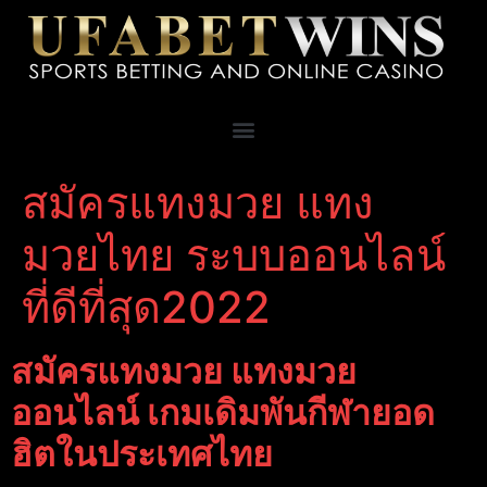
สมัครแทงมวย แทง
มวยไทย ระบบออนไลน์
ที่ดีที่สุด2022
สมัครแทงมวย แทงมวย
ออนไลน์ เกมเดิมพันกีฬายอด
ฮิตในประเทศไทย