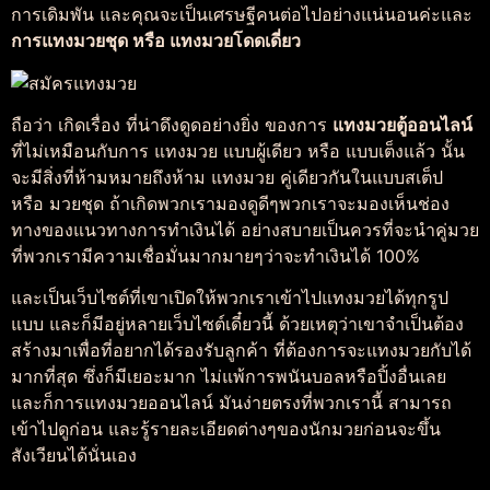
การเดิมพัน และคุณจะเป็นเศรษฐีคนต่อไปอย่างแน่นอนค่ะและ
การแทงมวยชุด หรือ แทงมวยโดดเดี่ยว
ถือว่า เกิดเรื่อง ที่น่าดึงดูดอย่างยิ่ง ของการ
แทงมวยตู้ออนไลน์
ที่ไม่เหมือนกับการ แทงมวย แบบผู้เดียว หรือ แบบเต็งแล้ว นั้น
จะมีสิ่งที่ห้ามหมายถึงห้าม แทงมวย คู่เดียวกันในแบบสเต็ป
หรือ มวยชุด ถ้าเกิดพวกเรามองดูดีๆพวกเราจะมองเห็นช่อง
ทางของแนวทางการทำเงินได้ อย่างสบายเป็นควรที่จะนำคู่มวย
ที่พวกเรามีความเชื่อมั่นมากมายๆว่าจะทำเงินได้ 100%
และเป็นเว็บไซต์ที่เขาเปิดให้พวกเราเข้าไปแทงมวยได้ทุกรูป
แบบ และก็มีอยู่หลายเว็บไซต์เดี๋ยวนี้ ด้วยเหตุว่าเขาจำเป็นต้อง
สร้างมาเพื่อที่อยากได้รองรับลูกค้า ที่ต้องการจะแทงมวยกับได้
มากที่สุด ซึ่งก็มีเยอะมาก ไม่แพ้การพนันบอลหรือปิ้งอื่นเลย
และก็การแทงมวยออนไลน์ มันง่ายตรงที่พวกเรานี้ สามารถ
เข้าไปดูก่อน และรู้รายละเอียดต่างๆของนักมวยก่อนจะขึ้น
สังเวียนได้นั่นเอง